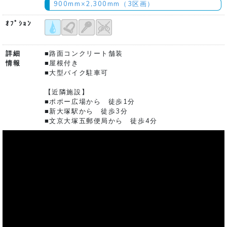
900mm×2,300mm（3区画）
ｵﾌﾟｼｮﾝ
詳細
■路面コンクリート舗装
情報
■屋根付き
■大型バイク駐車可
【近隣施設】
■ポポー広場から 徒歩1分
■新大塚駅から 徒歩3分
■文京大塚五郵便局から 徒歩4分