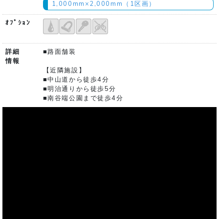
1,000mm×2,000mm（1区画）
ｵﾌﾟｼｮﾝ
詳細
■路面舗装
情報
【近隣施設】
■中山道から徒歩4分
■明治通りから徒歩5分
■南谷端公園まで徒歩4分