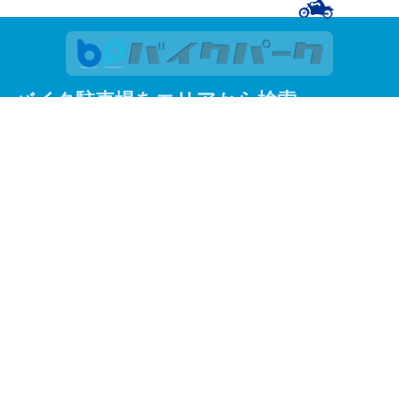
バイク駐車場をエリアから検索
関東
東京
神奈川
埼玉
千葉
関西
大阪
京都
兵庫
東京23区
足立区
荒川区
板橋区
江戸川区
大田区
葛飾区
北区
江東区
品川区
渋谷区
新宿区
杉並区
墨田区
世田谷区
台東区
中央区
千代田区
豊島区
中野区
練馬区
文京区
港区
目黒区
よく見られているエリアから探す
調布市
川越市
赤羽
蒲田
川崎市
松戸市