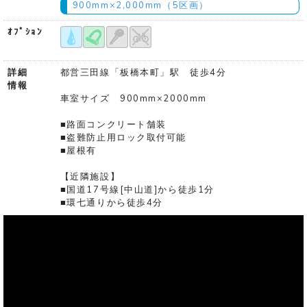
900mm×2,000mm（5区画）
ｵﾌﾟｼｮﾝ
詳細
都営三田線「板橋本町」駅 徒歩4分
情報
車室サイズ 900mm×2000mm
■路面コンクリート舗装
■盗難防止用ロック取付可能
■屋根有
【近隣施設】
■国道17号線[中山道]から徒歩1分
■環七通りから徒歩4分