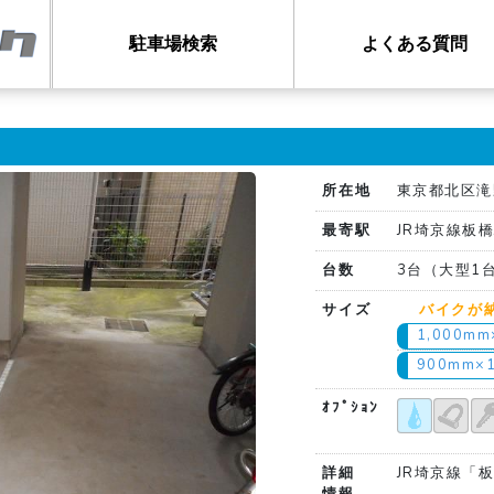
駐車場検索
よくある質問
所在地
東京都北区滝野
最寄駅
JR埼京線板
台数
3台（大型1
サイズ
バイクが
1,000m
900mm×
ｵﾌﾟｼｮﾝ
詳細
JR埼京線「
情報