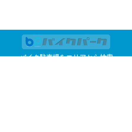
バイク駐車場をエリアから検索
関東
東京
神奈川
埼玉
千葉
関西
大阪
京都
兵庫
東京23区
江東区
品川区
渋谷区
新宿区
杉並区
墨田区
世田谷区
台
港区
目黒区
よく見られているエリアから探す