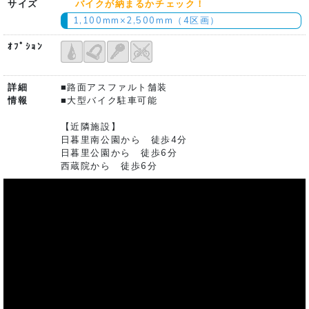
サイズ
バイクが納まるかチェック！
1,100mm×2,500mm（4区画）
ｵﾌﾟｼｮﾝ
詳細
■路面アスファルト舗装
情報
■大型バイク駐車可能
【近隣施設】
日暮里南公園から 徒歩4分
日暮里公園から 徒歩6分
西蔵院から 徒歩6分