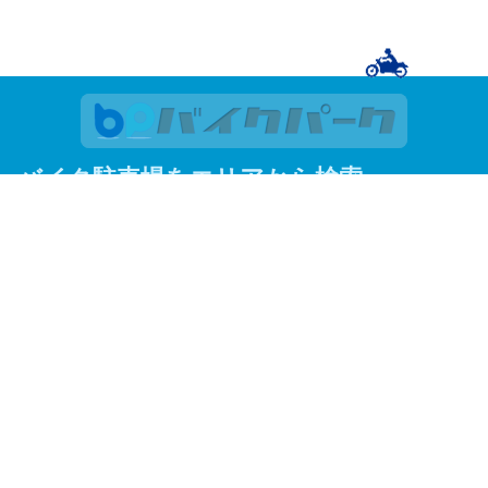
バイク駐車場をエリアから検索
関東
東京
神奈川
埼玉
千葉
関西
大阪
京都
兵庫
東京23区
足立区
荒川区
板橋区
江戸川区
大田区
葛飾区
北区
江東区
品川区
渋谷区
新宿区
杉並区
墨田区
世田谷区
台東区
中央区
千代田区
豊島区
中野区
練馬区
文京区
港区
目黒区