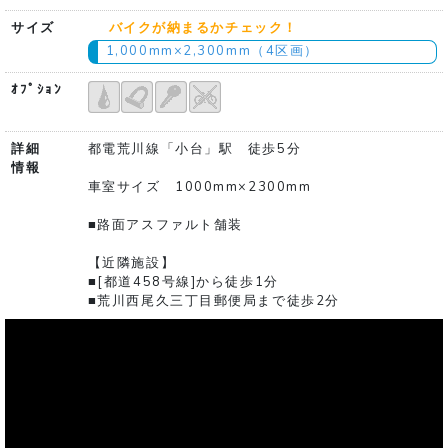
サイズ
バイクが納まるかチェック！
1,000mm×2,300mm（4区画）
ｵﾌﾟｼｮﾝ
詳細
都電荒川線「小台」駅 徒歩5分
情報
車室サイズ 1000mm×2300mm
■路面アスファルト舗装
【近隣施設】
■[都道458号線]から徒歩1分
■荒川西尾久三丁目郵便局まで徒歩2分