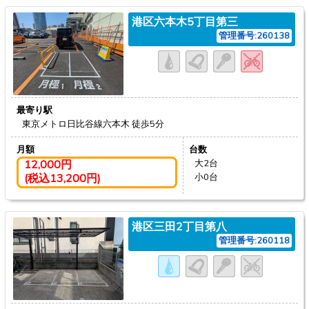
港区六本木5丁目第三
管理番号:260138
最寄り駅
東京メトロ日比谷線六本木
徒歩5分
月額
台数
12,000円
大2台
(税込13,200円)
小0台
港区三田2丁目第八
管理番号:260118