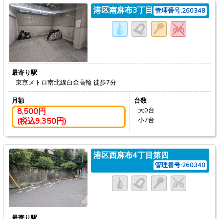
港区南麻布3丁目
管理番号:260348
最寄り駅
東京メトロ南北線白金高輪
徒歩7分
月額
台数
8,500円
大0台
(税込9,350円)
小7台
港区西麻布4丁目第四
管理番号:260340
最寄り駅