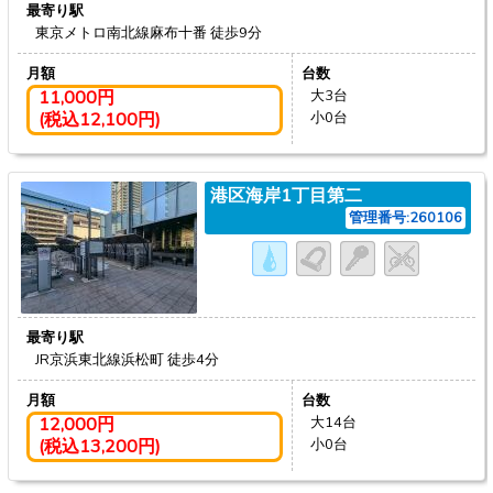
最寄り駅
東京メトロ南北線麻布十番
徒歩9分
月額
台数
11,000円
大3台
(税込12,100円)
小0台
港区海岸1丁目第二
管理番号:260106
最寄り駅
JR京浜東北線浜松町
徒歩4分
月額
台数
12,000円
大14台
(税込13,200円)
小0台