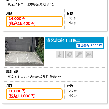
東京メトロ日比谷線広尾
徒歩6分
月額
台数
14,000円
大5台
(税込15,400円)
小0台
港区赤坂4丁目第二
管理番号:260325
最寄り駅
東京メトロ丸ノ内線赤坂見附
徒歩4分
月額
台数
10,000円
大3台
(税込11,000円)
小0台