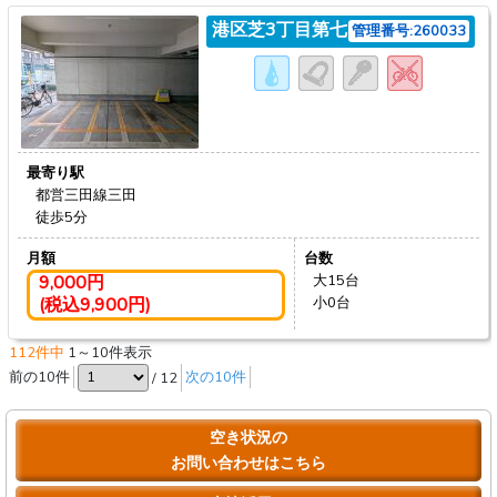
港区芝3丁目第七
管理番号:260033
最寄り駅
都営三田線三田
徒歩5分
月額
台数
9,000円
大15台
(税込9,900円)
小0台
112件中
1～10件表示
前の10件
/ 12
次の10件
空き状況の
お問い合わせはこちら