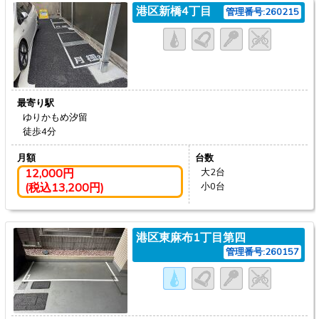
港区新橋4丁目
管理番号:260215
最寄り駅
ゆりかもめ汐留
徒歩4分
月額
台数
12,000円
大2台
(税込13,200円)
小0台
港区東麻布1丁目第四
管理番号:260157