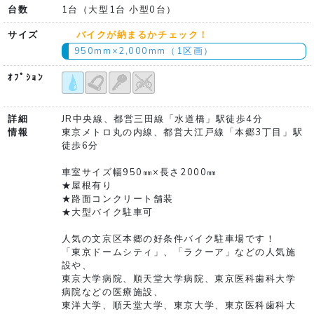
台数
1台（大型1台 小型0台）
サイズ
バイクが納まるかチェック！
950mm×2,000mm（1区画）
ｵﾌﾟｼｮﾝ
詳細
JR中央線、都営三田線「水道橋」駅徒歩4分
情報
東京メトロ丸の内線、都営大江戸線「本郷3丁目」駅
徒歩6分
車室サイズ幅950㎜×長さ2000㎜
★屋根有り
★路面コンクリート舗装
★大型バイク駐車可
人気の文京区本郷の好条件バイク駐車場です！
「東京ドームシティ」、「ラクーア」などの人気施
設や、
東京大学病院、順天堂大学病院、東京医科歯科大学
病院などの医療施設、
東洋大学、順天堂大学、東京大学、東京医科歯科大