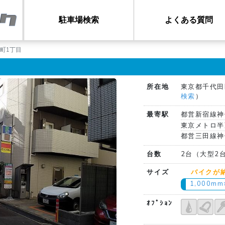
駐車場検索
よくある質問
町1丁目
所在地
東京都千代田
検索
）
最寄駅
都営新宿線神
東京メトロ半
都営三田線神
台数
2台（大型2
サイズ
バイクが
1,000m
ｵﾌﾟｼｮﾝ