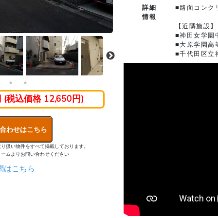
詳細
■路面コンク
情報
【近隣施設】
■神田女学園
■大原学園高
■千代田区立
円 (税込価格 12,650円)
合わせはこちら
取り扱い物件をすべて掲載しております。
ォームよりお問い合わせください
問はこちら