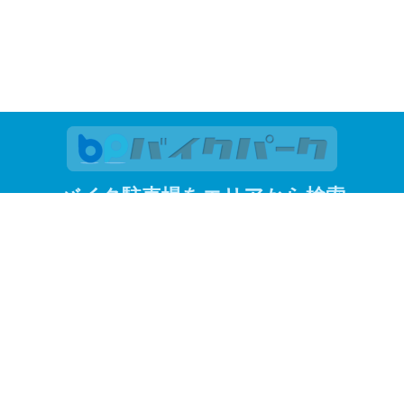
バイク駐車場をエリアから検索
関東
東京
神奈川
埼玉
千葉
関西
大阪
京都
兵庫
東京23区
江東区
品川区
渋谷区
新宿区
杉並区
墨田区
世田谷区
台
港区
目黒区