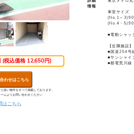
詳細
東京メトロ丸
情報
車室サイズ
(No.1～3)9
(No.4・5)9
■電動シャッ
【近隣施設】
■国道254号
■サンシャイ
円 (税込価格 12,650円)
■都電荒川線
合わせはこちら
取り扱い物件をすべて掲載しております。
ォームよりお問い合わせください
問はこちら