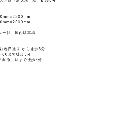
の内線「新大塚」駅 徒歩6分
00mm×2300mm
00mm×2000mm
ター付、屋内駐車場
線(春日通り)から徒歩3分
ン60まで徒歩8分
「向原」駅まで徒歩5分