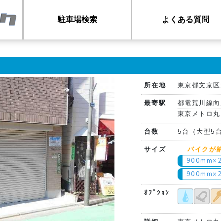
駐車場検索
よくある質問
所在地
東京都文京区大
最寄駅
都電荒川線向
東京メトロ丸
台数
5台（大型5
サイズ
バイクが
900mm×
900mm×
ｵﾌﾟｼｮﾝ