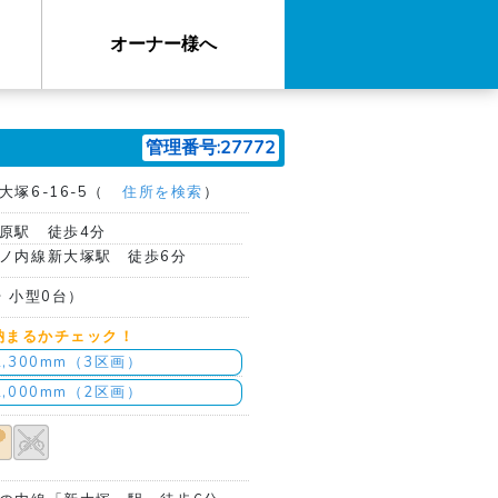
オーナー様へ
管理番号:27772
塚6-16-5（
住所を検索
）
原駅 徒歩4分
ノ内線新大塚駅 徒歩6分
台 小型0台）
納まるかチェック！
2,300mm（3区画）
2,000mm（2区画）