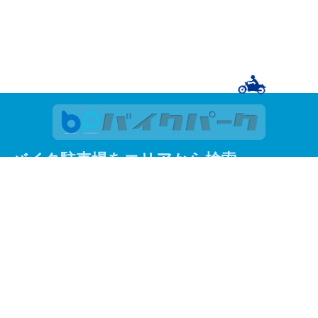
バイク駐車場をエリアから検索
関東
東京
神奈川
埼玉
千葉
関西
大阪
京都
兵庫
東京23区
足立区
荒川区
板橋区
江戸川区
大田区
葛飾区
北区
江東区
品川区
渋谷区
新宿区
杉並区
墨田区