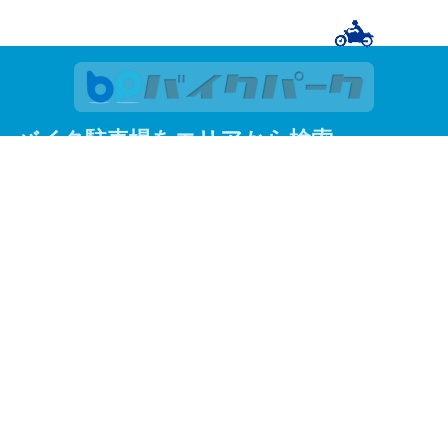
バイク駐車場をエリアから検索
関東
東京
神奈川
埼玉
千葉
関西
大阪
京都
兵庫
東京23区
足立区
荒川区
板橋区
江戸川区
大田区
葛飾区
北区
江東区
品川区
渋谷区
新宿区
杉並区
墨田区
世田谷区
台東区
中央区
千代田区
豊島区
中野区
練馬区
文京区
港区
目黒区
よく見られているエリアから探す