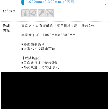
1,000mm×2,300mm（9区画）
ｵﾌﾟｼｮﾝ
詳細
東京メトロ有楽町線「江戸川橋」駅 徒歩2分
情報
車室サイズ 1000mm×2300mm
■路面舗装あり
■大型バイク駐車可能
【近隣施設】
■目白通りまで徒歩2分
■外苑東通りまで徒歩7分