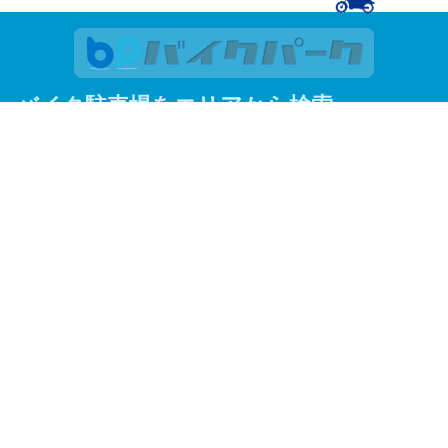
バイク駐車場をエリアから検索
関東
東京
神奈川
埼玉
千葉
関西
大阪
京都
兵庫
東京23区
足立区
荒川区
板橋区
江戸川区
大田区
葛飾区
北区
江東区
品川区
渋谷区
新宿区
杉並区
墨田区
世田谷区
台東区
中央区
千代田区
豊島区
中野区
練馬区
文京区
港区
目黒区
よく見られているエリアから探す
調布市
川越市
赤羽
蒲田
川崎市
松戸市