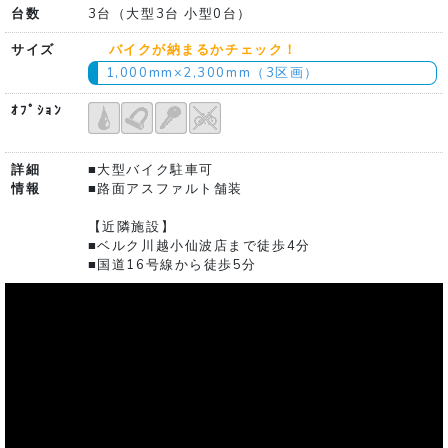
台数
3台（大型3台 小型0台）
サイズ
バイクが納まるかチェック！
1,000mm×2,300mm（3区画）
ｵﾌﾟｼｮﾝ
詳細
■大型バイク駐車可
情報
■路面アスファルト舗装
【近隣施設】
■ベルク川越小仙波店まで徒歩4分
■国道16号線から徒歩5分