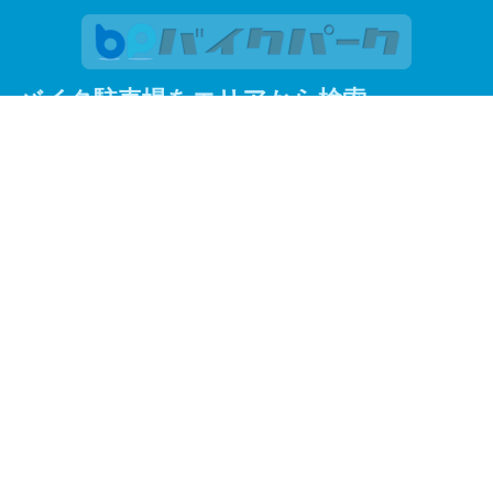
バイク駐車場をエリアから検索
関東
東京
神奈川
埼玉
千葉
関西
大阪
京都
兵庫
東京23区
足立区
荒川区
板橋区
江戸川区
大田区
葛飾区
北区
江東区
品川区
渋谷区
新宿区
杉並区
墨田区
世田谷区
台東区
中央区
千代田区
豊島区
中野区
練馬区
文京区
港区
目黒区
よく見られているエリアから探す
調布市
川越市
赤羽
蒲田
川崎市
松戸市
企業情報
保険勧誘方針
プライバシーポリシー