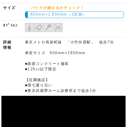
サイズ
バイクが納まるかチェック！
900mm×1,800mm（1区画）
ｵﾌﾟｼｮﾝ
詳細
東京メトロ有楽町線 「小竹向原駅」 徒歩7分
情報
車室サイズ 900mm×1800mm
■路面コンクリート舗装
■125cc以下限定
【近隣施設】
■環七通り沿い
■東京武蔵野ホーム診療所まで徒歩1分