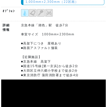
1,000mm×2,300mm（22区画）
ｵﾌﾟｼｮﾝ
詳細
京急本線「雑色」駅 徒歩7分
情報
車室サイズ 1000mm×2300mm
■高架下につき 屋根あり
■路面アスファルト舗装
【近隣施設】
■京急本線 高架下
■国道15号線[第一京浜]から徒歩2分
■大田区立仲六郷小学校まで徒歩2分
■東京消防庁 蒲田消防署まで徒歩4分