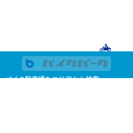
バイク駐車場をエリアから検索
関東
東京
神奈川
埼玉
千葉
関西
大阪
京都
兵庫
東京23区
足立区
荒川区
板橋区
江戸川区
大田区
葛飾区