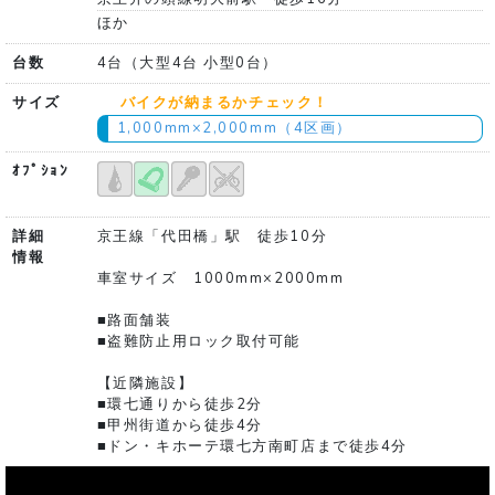
ほか
台数
4台（大型4台 小型0台）
サイズ
バイクが納まるかチェック！
1,000mm×2,000mm（4区画）
ｵﾌﾟｼｮﾝ
詳細
京王線「代田橋」駅 徒歩10分
情報
車室サイズ 1000mm×2000mm
■路面舗装
■盗難防止用ロック取付可能
【近隣施設】
■環七通りから徒歩2分
■甲州街道から徒歩4分
■ドン・キホーテ環七方南町店まで徒歩4分