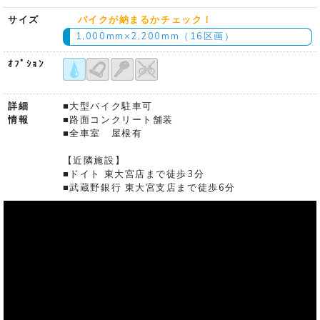
サイズ
バイクが納まるかチェック！
1,000mm×2,200mm（16区画）
ｵﾌﾟｼｮﾝ
詳細
■大型バイク駐車可
情報
■路面コンクリート舗装
■全車室 屋根有
【近隣施設】
■ドイト 東大宮店まで徒歩3分
■武蔵野銀行 東大宮支店まで徒歩6分