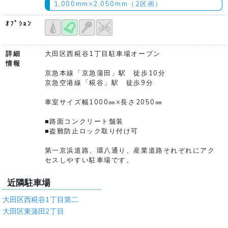
1,000mm×2,050mm（2区画）
ｵﾌﾟｼｮﾝ
詳細
大田区西糀谷1丁目駐車場オープン
情報
京急本線「京急蒲田」駅 徒歩10分
京急空港線「糀谷」駅 徒歩9分
車室サイズ幅1000㎜×長さ2050㎜
■路面コンクリート舗装
■盗難防止ロック取り付け可
第一京浜道路、環八通り、産業道路それぞれにアク
セスしやすい駐車場です。
近隣駐車場
大田区西糀谷1丁目第二
大田区東蒲田2丁目