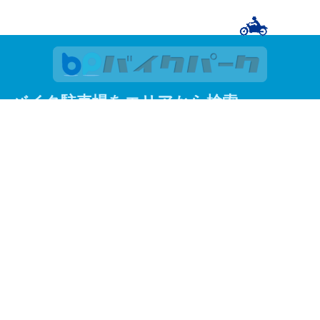
バイク駐車場をエリアから検索
関東
東京
神奈川
埼玉
千葉
関西
大阪
京都
兵庫
東京23区
足立区
荒川区
板橋区
江戸川区
大田区
葛飾区
北区
江東区
品川区
渋谷区
新宿区
杉並区
墨田区
世田谷区
台東区
中央区
千代田区
豊島区
中野区
練馬区
文京区
港区
目黒区
よく見られているエリアから探す