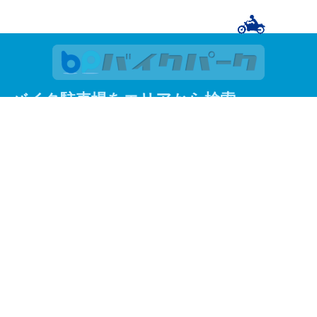
バイク駐車場をエリアから検索
関東
東京
神奈川
埼玉
千葉
関西
大阪
京都
兵庫
東京23区
足立区
荒川区
板橋区
江戸川区
大田区
葛飾区
北区
江東区
品川区
渋谷区
新宿区
杉並区
墨田区
世田谷区
台東区
中央区
千代田区
豊島区
中野区
練馬区
文京区
港区
目黒区
よく見られているエリアから探す