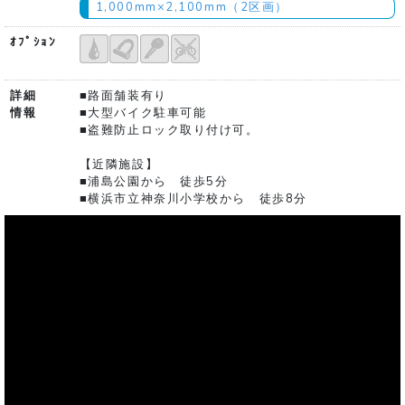
1,000mm×2,100mm（2区画）
ｵﾌﾟｼｮﾝ
詳細
■路面舗装有り
情報
■大型バイク駐車可能
■盗難防止ロック取り付け可。
【近隣施設】
■浦島公園から 徒歩5分
■横浜市立神奈川小学校から 徒歩8分