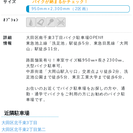
サイズ
バイクが納まるかチェック！
950mm×2,300mm（2区画）
ｵﾌﾟｼｮﾝ
詳細
大田区南千束3丁目バイク駐車場OPEN‼
情報
東急池上線「洗足池」駅徒歩5分、東急目黒線「大岡
山」駅徒歩11分。
路面舗装有り！車室サイズ幅950㎜×長さ2300㎜。
大型バイク駐車可。
中原街道「大岡山駅入り口」交差点より徒歩2分、洗
足池公園まで徒歩5分、東京工業大学まで徒歩6分。
お住いのお近くでバイク駐車場をお探しの方や、通
勤・通学でバイクをご利用の方にお勧めのバイク駐
車場です。
近隣駐車場
大田区北千束3丁目
大田区北千束2丁目第二