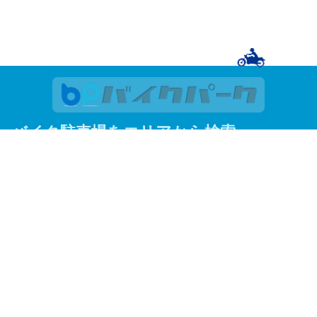
バイク駐車場をエリアから検索
関東
東京
神奈川
埼玉
千葉
関西
大阪
京都
兵庫
東京23区
足立区
荒川区
板橋区
江戸川区
大田区
葛飾区
北区
江東区
品川区
渋谷区
新宿区
杉並区
墨田区
世田谷区
台東区
中央区
千代田区
豊島区
中野区
練馬区
文京区
港区
目黒区