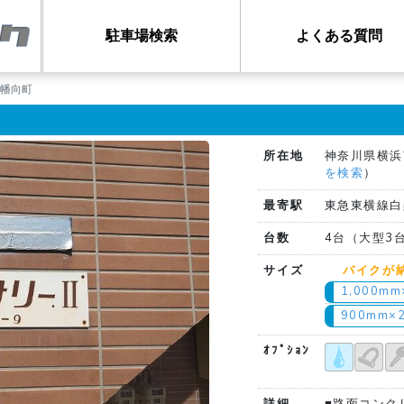
駐車場検索
よくある質問
白幡向町
所在地
神奈川県横浜
を検索
）
最寄駅
東急東横線白
台数
4台（大型3
サイズ
バイクが
1,000m
900mm×
ｵﾌﾟｼｮﾝ
詳細
■路面コンク