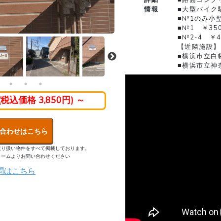
情報
■大型バイク
■№1のみ小
■№1 ￥35
■№2-4 ￥
【近隣施設】
■横浜市立白
■横浜市立神
 (税込価格 3,850円) ～
合わせはこちら
取り扱い物件をすべて掲載しております。
ォームよりお問い合わせください
問はこちら