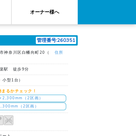
オーナー様へ
管理番号:260351
市神奈川区白幡向町20（
住所
楽駅 徒歩9分
台 小型1台）
納まるかチェック！
m×2,300mm（2区画）
2,300mm（2区画）
リート