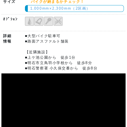
サイズ
バイクが納まるかチェック！
1,000mm×2,300mm（2区画）
ｵﾌﾟｼｮﾝ
詳細
■大型バイク駐車可
情報
■路面アスファルト舗装
【近隣施設】
■上ケ池公園から 徒歩1分
■明石市立鳥羽小学校から 徒歩8分
■明石警察署 小久保交番から 徒歩8分