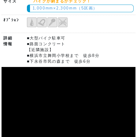
サイズ
バイクが納まるかチェック！
1,000mm×2,300mm（5区画）
ｵﾌﾟｼｮﾝ
詳細
■大型バイク駐車可
情報
■路面コンクリート
【近隣施設】
■横浜市立舞岡小学校まで 徒歩8分
■下永谷市民の森まで 徒歩6分