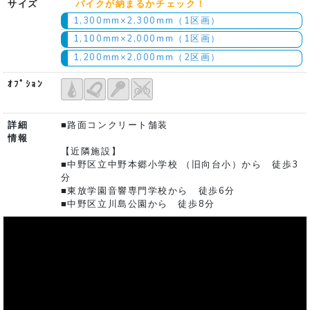
サイズ
バイクが納まるかチェック！
1,300mm×2,300mm（1区画）
1,100mm×2,000mm（1区画）
1,200mm×2,000mm（2区画）
ｵﾌﾟｼｮﾝ
詳細
■路面コンクリート舗装
情報
【近隣施設】
■中野区立中野本郷小学校 （旧向台小）から 徒歩3
分
■東放学園音響専門学校から 徒歩6分
■中野区立川島公園から 徒歩8分