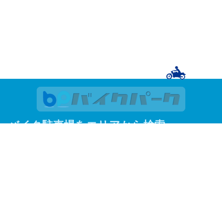
バイク駐車場をエリアから検索
関東
東京
神奈川
埼玉
千葉
関西
大阪
京都
兵庫
東京23区
足立区
荒川区
板橋区
江戸川区
大田区
葛飾区