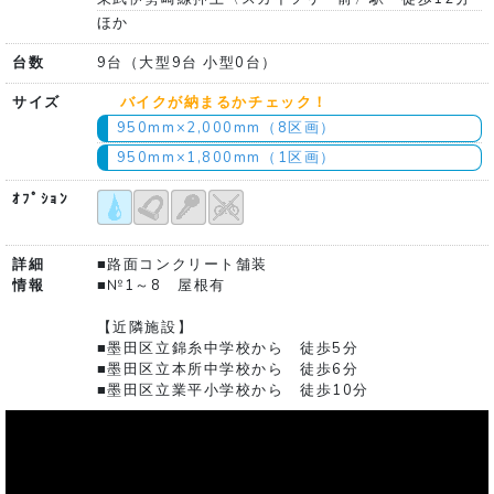
ほか
台数
9台（大型9台 小型0台）
サイズ
バイクが納まるかチェック！
950mm×2,000mm（8区画）
950mm×1,800mm（1区画）
ｵﾌﾟｼｮﾝ
詳細
■路面コンクリート舗装
情報
■№1～8 屋根有
【近隣施設】
■墨田区立錦糸中学校から 徒歩5分
■墨田区立本所中学校から 徒歩6分
■墨田区立業平小学校から 徒歩10分