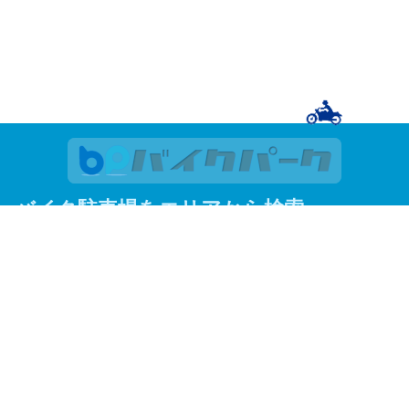
バイク駐車場をエリアから検索
関東
東京
神奈川
埼玉
千葉
関西
大阪
京都
兵庫
東京23区
足立区
荒川区
板橋区
江戸川区
大田区
葛飾区
北区
江東区
品川区
渋谷区
新宿区
杉並区
墨田区