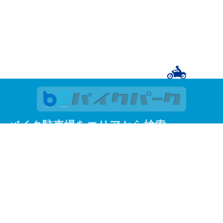
バイク駐車場をエリアから検索
関東
東京
神奈川
埼玉
千葉
関西
大阪
京都
兵庫
東京23区
足立区
荒川区
板橋区
江戸川区
大田区
葛飾区