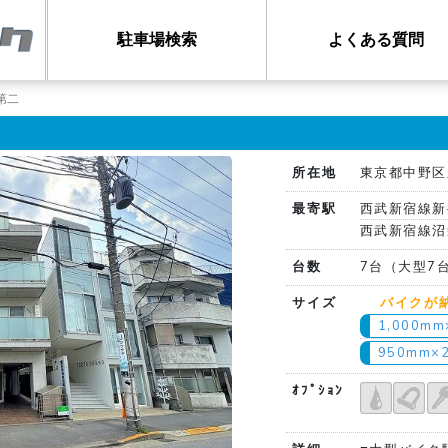
駐車場検索
よくある質問
第二
所在地
東京都中野区新
最寄駅
西武新宿線新
西武新宿線沼
台数
7台（大型7
サイズ
バイクが
1,000m
950mm×
ｵﾌﾟｼｮﾝ