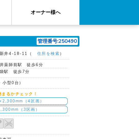
オーナー様へ
管理番号:250490
井4-18-11（
住所を検索
）
井薬師前駅 徒歩6分
袋駅 徒歩7分
台 小型0台）
納まるかチェック！
m×2,300mm（4区画）
2,300mm（3区画）