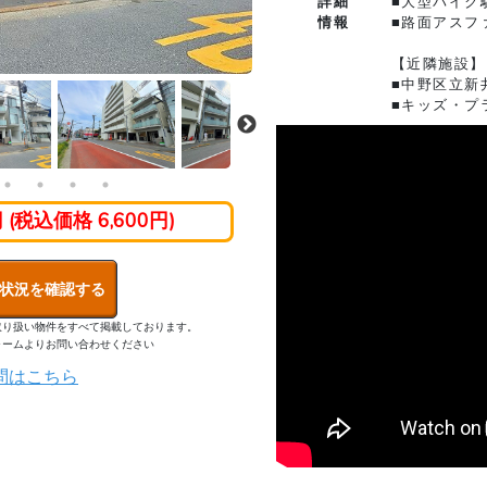
詳細
■大型バイク
情報
■路面アスフ
【近隣施設】
■中野区立新
■キッズ・プ
円 (税込価格 6,600円)
状況を確認する
取り扱い物件をすべて掲載しております。
ォームよりお問い合わせください
問はこちら