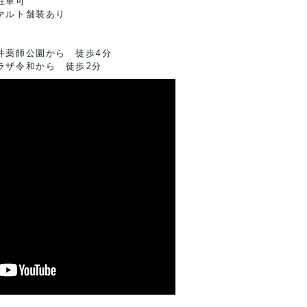
駐車可
ァルト舗装あり
井薬師公園から 徒歩4分
ラザ令和から 徒歩2分