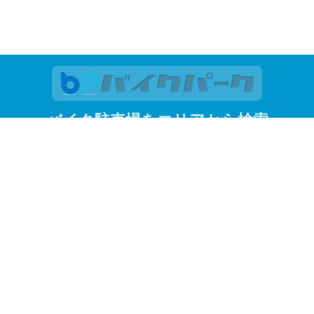
バイク駐車場をエリアから検索
関東
東京
神奈川
埼玉
千葉
関西
大阪
京都
兵庫
東京23区
江東区
品川区
渋谷区
新宿区
杉並区
墨田区
世田谷区
台
港区
目黒区
よく見られているエリアから探す
調布市
川越市
赤羽
蒲田
川崎市
松戸市