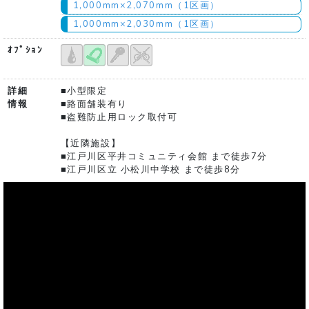
1,000mm×2,070mm（1区画）
1,000mm×2,030mm（1区画）
ｵﾌﾟｼｮﾝ
詳細
■小型限定
情報
■路面舗装有り
■盗難防止用ロック取付可
【近隣施設】
■江戸川区平井コミュニティ会館 まで徒歩7分
■江戸川区立 小松川中学校 まで徒歩8分