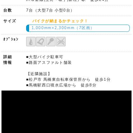
台数
7台（大型7台 小型0台）
サイズ
バイクが納まるかチェック！
1,000mm×2,300mm（7区画）
ｵﾌﾟｼｮﾝ
詳細
■大型バイク駐車可
情報
■路面アスファルト舗装
【近隣施設】
■松戸市 馬橋東自転車保管所から 徒歩1分
■馬橋駅西口噴水広場から 徒歩8分