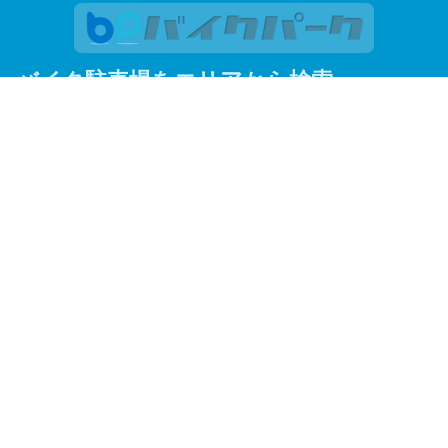
バイク駐車場をエリアから検索
関東
東京
神奈川
埼玉
千葉
関西
大阪
京都
兵庫
東京23区
足立区
荒川区
板橋区
江戸川区
大田区
葛飾区
北区
江東区
品川区
渋谷区
新宿区
杉並区
墨田区
世田谷区
台東区
中央区
千代田区
豊島区
中野区
練馬区
文京区
港区
目黒区
よく見られているエリアから探す
調布市
川越市
赤羽
蒲田
川崎市
松戸市
企業情報
保険勧誘方針
プライバシーポリシー