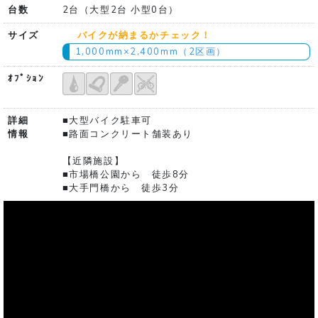
台数
2台（大型2台 小型0台）
サイズ
バイクが納まるかチェック！
1,000mm×2,400mm（2区画）
ｵﾌﾟｼｮﾝ
詳細
■大型バイク駐車可
情報
■路面コンクリート舗装あり
【近隣施設】
■市場橋公園から 徒歩8分
■大手門橋から 徒歩3分