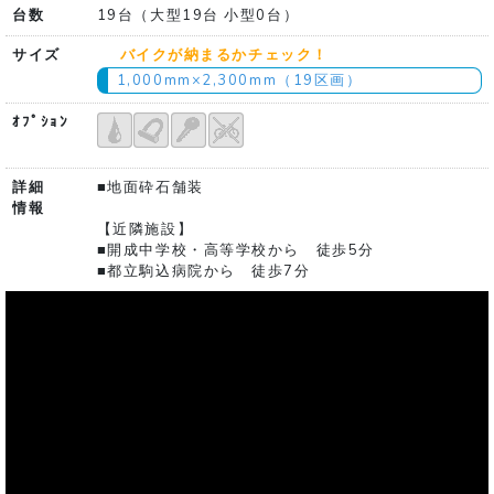
台数
19台（大型19台 小型0台）
サイズ
バイクが納まるかチェック！
1,000mm×2,300mm（19区画）
ｵﾌﾟｼｮﾝ
詳細
■地面砕石舗装
情報
【近隣施設】
■開成中学校・高等学校から 徒歩5分
■都立駒込病院から 徒歩7分