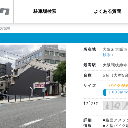
駐車場検索
よくある質問
南河堀町
所在地
大阪府大阪市
検索
）
最寄駅
大阪環状線寺
台数
5台（大型5
サイズ
バイクが
1,000m
ｵﾌﾟｼｮﾝ
詳細
■路面アスフ
情報
■大型バイク