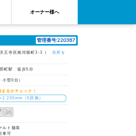
オーナー様へ
管理番号:220387
天王寺区南河堀町3-3（
住所を
田町駅 徒歩5分
台 小型0台）
納まるかチェック！
m×2,200mm（5区画）
ァルト舗装
駐車可