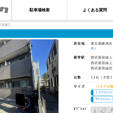
駐車場検索
よくある質問
丁目第三
所在地
東京都練馬区上
索
）
最寄駅
西武新宿線上
西武新宿線上
西武新宿線武
台数
12台（大型1
サイズ
バイクが
1,000m
950mm×
ｵﾌﾟｼｮﾝ