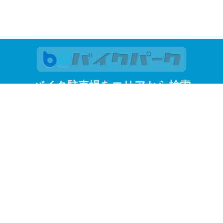
バイク駐車場をエリアから検索
関東
東京
神奈川
埼玉
千葉
関西
大阪
京都
兵庫
東京23区
江東区
品川区
渋谷区
新宿区
杉並区
墨田区
世田谷区
台
港区
目黒区
よく見られているエリアから探す
調布市
川越市
赤羽
蒲田
川崎市
松戸市