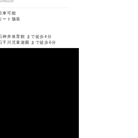
駐車可能
リート舗装
石神井体育館 まで徒歩4分
石千川児童遊園 まで徒歩6分