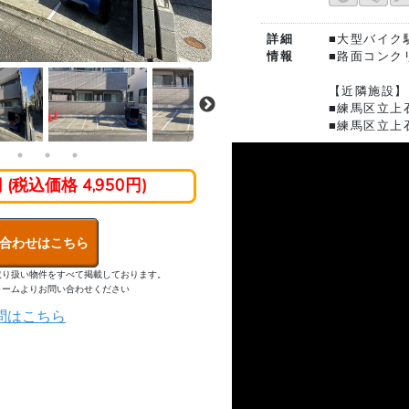
詳細
■大型バイク
情報
■路面コンク
【近隣施設】
■練馬区立上
■練馬区立上
円 (税込価格 4,950円)
合わせはこちら
取り扱い物件をすべて掲載しております。
ォームよりお問い合わせください
問はこちら