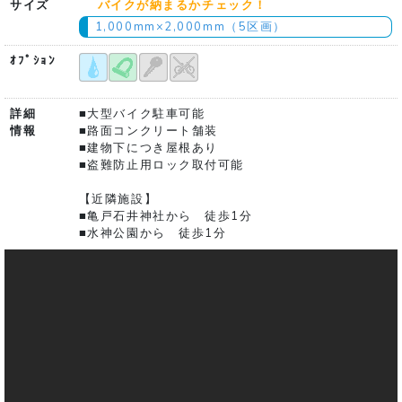
サイズ
バイクが納まるかチェック！
1,000mm×2,000mm（5区画）
ｵﾌﾟｼｮﾝ
詳細
■大型バイク駐車可能
情報
■路面コンクリート舗装
■建物下につき屋根あり
■盗難防止用ロック取付可能
【近隣施設】
■亀戸石井神社から 徒歩1分
■水神公園から 徒歩1分