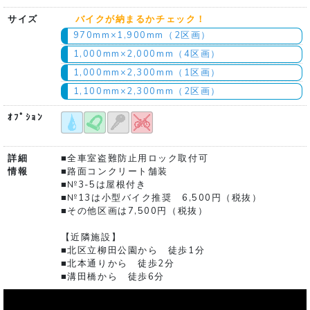
サイズ
バイクが納まるかチェック！
970mm×1,900mm（2区画）
1,000mm×2,000mm（4区画）
1,000mm×2,300mm（1区画）
1,100mm×2,300mm（2区画）
ｵﾌﾟｼｮﾝ
詳細
■全車室盗難防止用ロック取付可
情報
■路面コンクリート舗装
■№3-5は屋根付き
■№13は小型バイク推奨 6,500円（税抜）
■その他区画は7,500円（税抜）
【近隣施設】
■北区立柳田公園から 徒歩1分
■北本通りから 徒歩2分
■溝田橋から 徒歩6分