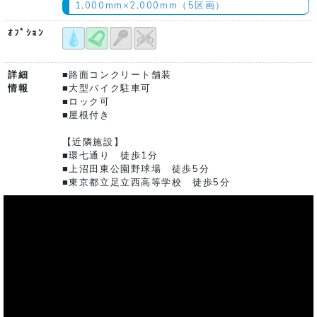
1,000mm×2,000mm（5区画）
ｵﾌﾟｼｮﾝ
詳細
■路面コンクリート舗装
情報
■大型バイク駐車可
■ロック可
■屋根付き
【近隣施設】
■環七通り 徒歩1分
■上沼田東公園野球場 徒歩5分
■東京都立足立西高等学校 徒歩5分