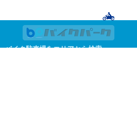
バイク駐車場をエリアから検索
関東
東京
神奈川
埼玉
千葉
関西
大阪
京都
兵庫
東京23区
足立区
荒川区
板橋区
江戸川区
大田区
葛飾区
北区
江東区
品川区
渋谷区
新宿区
杉並区
墨田区
世田谷区
台東区
中央区
千代田区
豊島区
中野区
練馬区
文京区
港区
目黒区