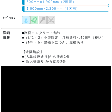
800mm×1,900mm（2区画）
1,000mm×2,300mm（3区画）
ｵﾌﾟｼｮﾝ
詳細
■路面コンクリート舗装
情報
■（№1・2）小型限定 月額賃料4,400円（税込）
■（№4・5）建物下につき、屋根あり
【近隣施設】
■[大島銀座通り]から徒歩1分
■[新大橋通り]から徒歩3分