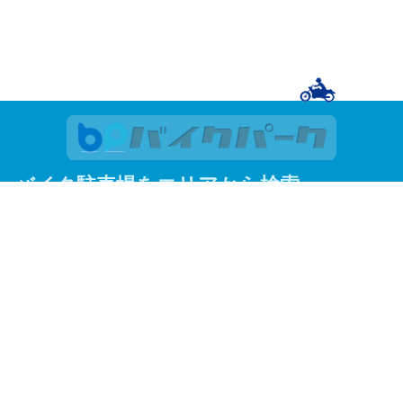
バイク駐車場をエリアから検索
関東
東京
神奈川
埼玉
千葉
関西
大阪
京都
兵庫
東京23区
足立区
荒川区
板橋区
江戸川区
大田区
葛飾区
北区
江東区
品川区
渋谷区
新宿区
杉並区
墨田区
世田谷区
台東区
中央区
千代田区
豊島区
中野区