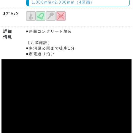
1,000mm×2,000mm（4区画）
ｵﾌﾟｼｮﾝ
詳細
■路面コンクリート舗装
情報
【近隣施設】
■南河原公園まで徒歩1分
■市電通り沿い