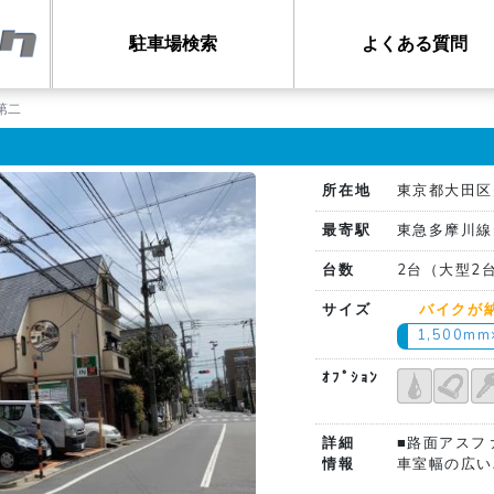
駐車場検索
よくある質問
第二
所在地
東京都大田区矢
最寄駅
東急多摩川線
台数
2台（大型2
サイズ
バイクが
1,500m
ｵﾌﾟｼｮﾝ
詳細
■路面アスフ
情報
車室幅の広い