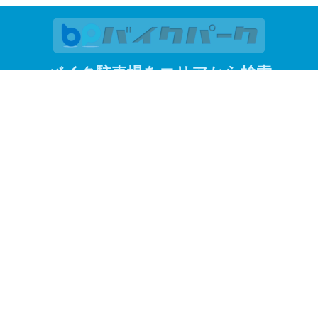
バイク駐車場をエリアから検索
関東
東京
神奈川
埼玉
千葉
関西
大阪
京都
兵庫
東京23区
江東区
品川区
渋谷区
新宿区
杉並区
墨田区
世田谷区
台
港区
目黒区
よく見られているエリアから探す
調布市
川越市
赤羽
蒲田
川崎市
松戸市
情報
保険勧誘方針
プライバシーポリシー
サイトマップ
公式Twi
© 2019 株式会社バイクパーク