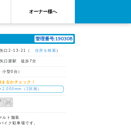
オーナー様へ
管理番号:190308
口2-13-21（
住所を検索
）
矢口渡駅 徒歩7分
台 小型0台）
納まるかチェック！
m×2,000mm（2区画）
ァルト舗装
バイク駐車場です。