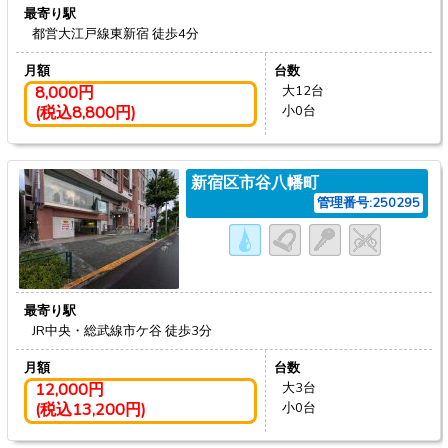
最寄り駅
都営大江戸線東新宿
徒歩4分
月額
台数
8,000円
大12台
(税込8,800円)
小0台
新宿区市谷八幡町
管理番号:250295
最寄り駅
JR中央・総武線市ケ谷
徒歩3分
月額
台数
12,000円
大3台
(税込13,200円)
小0台