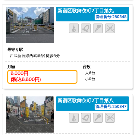
新宿区歌舞伎町2丁目第九
管理番号:250348
最寄り駅
西武新宿線西武新宿
徒歩5分
月額
台数
8,000円
大6台
(税込8,800円)
小0台
新宿区歌舞伎町2丁目第八
管理番号:250347