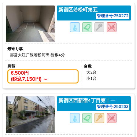
新宿区若松町第五
管理番号:250272
最寄り駅
都営大江戸線若松河田
徒歩4分
月額
台数
6,500円
大2台
(税込7,150円) ～
小1台
新宿区西新宿4丁目第十一
管理番号:250203