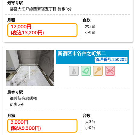
最寄り駅
都営大江戸線西新宿五丁目
徒歩3分
月額
台数
12,000円
大2台
(税込13,200円)
小0台
新宿区市谷仲之町第二
管理番号:250202
最寄り駅
都営新宿線曙橋
徒歩5分
月額
台数
9,000円
大3台
(税込9,900円)
小0台