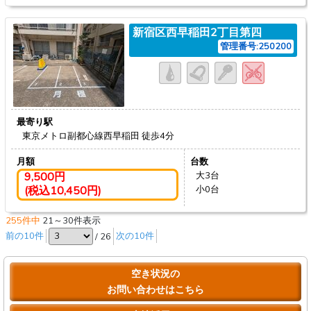
新宿区西早稲田2丁目第四
管理番号:250200
最寄り駅
東京メトロ副都心線西早稲田
徒歩4分
月額
台数
9,500円
大3台
(税込10,450円)
小0台
255件中
21～30件表示
前の10件
/ 26
次の10件
空き状況の
お問い合わせはこちら