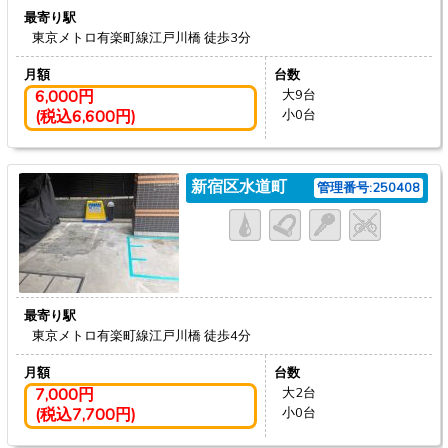
最寄り駅
東京メトロ有楽町線江戸川橋
徒歩3分
月額
台数
6,000円
大9台
(税込6,600円)
小0台
新宿区水道町
管理番号:250408
最寄り駅
東京メトロ有楽町線江戸川橋
徒歩4分
月額
台数
7,000円
大2台
(税込7,700円)
小0台