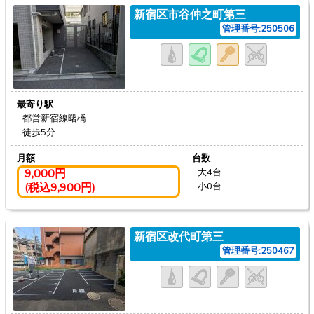
新宿区市谷仲之町第三
管理番号:250506
最寄り駅
都営新宿線曙橋
徒歩5分
月額
台数
9,000円
大4台
(税込9,900円)
小0台
新宿区改代町第三
管理番号:250467